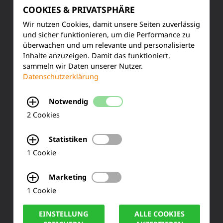
COOKIES & PRIVATSPHÄRE
Produktinformationen
Wir nutzen Cookies, damit unsere Seiten zuverlässig
und sicher funktionieren, um die Performance zu
Training & Schulung
überwachen und um relevante und personalisierte
Inhalte anzuzeigen. Damit das funktioniert,
Ihre Meinung
sammeln wir Daten unserer Nutzer.
Datenschutzerklärung
FAQ
Notwendig
2 Cookies
KONTAKT
Statistiken
Siemensstraße 2
1 Cookie
50170 Kerpen
Marketing
1 Cookie
Tel.: +49 (0) 2273-567 0
EINSTELLUNG
ALLE COOKIES
Fax: +49 (0) 2273 567 30