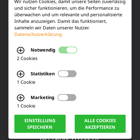
SERVICE
Wir nutzen Cookies, damit unsere Seiten zuverlässig
und sicher funktionieren, um die Performance zu
überwachen und um relevante und personalisierte
Kundenservice
Inhalte anzuzeigen. Damit das funktioniert,
sammeln wir Daten unserer Nutzer.
Produktinformationen
Datenschutzerklärung
Training & Schulung
Notwendig
Ihre Meinung
2 Cookies
FAQ
Statistiken
1 Cookie
KONTAKT
Marketing
1 Cookie
Siemensstraße 2
EINSTELLUNG
ALLE COOKIES
50170 Kerpen
SPEICHERN
AKZEPTIEREN