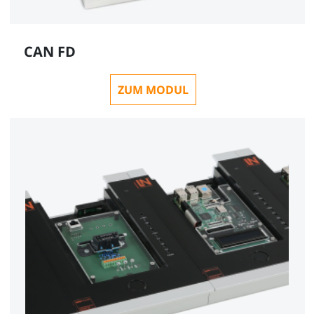
Spannungsversorgung 13,5V mit 45A
CAN FD
CO3223-1C
ZUM MODUL
1
Sicherheitsmessleitungssatz 4mm (30 Stück)
SO5148-1A
16