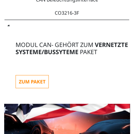
CO3216-3F
1
MODUL CAN- GEHÖRT ZUM
VERNETZTE
SYSTEME/BUSSYTEME
PAKET
Hauptscheinwerfer mit Begrenzungsleuchte,
Leuchtweitenregulierung, Blinker (rech
ZUM PAKET
CO3216-2N
1