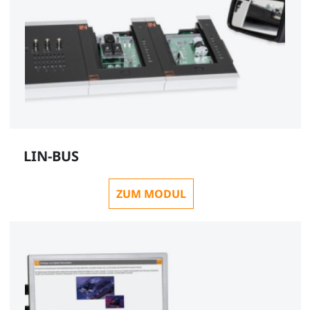
1
Beifahrertür Golf V mit CAN Anschluss,
Fensterheber, Spiegel, fahrbar
LIN-BUS
SO3216-2Y
1
ZUM MODUL
Spannungsversorgung 13,5V mit 45A