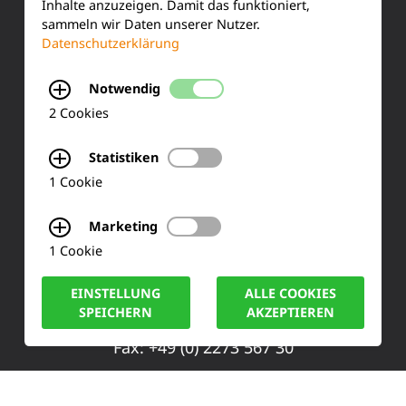
Inhalte anzuzeigen. Damit das funktioniert,
sammeln wir Daten unserer Nutzer.
Training & Schulung
Datenschutzerklärung
Ihre Meinung
Notwendig
FAQ
2 Cookies
Statistiken
KONTAKT
1 Cookie
Siemensstraße 2
Marketing
1 Cookie
50170 Kerpen
EINSTELLUNG
ALLE COOKIES
Tel.: +49 (0) 2273-567 0
SPEICHERN
AKZEPTIEREN
Fax: +49 (0) 2273 567 30
info@lucas-nuelle.de