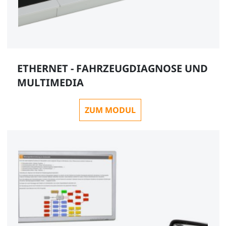
Sicherheitsverbindungsstecker weiß 4mm mit
Anzapfung, 1000V/32A CAT II
SO5126-3X
ETHERNET - FAHRZEUGDIAGNOSE UND
1
MULTIMEDIA
ZUM MODUL
Experimentierrahmen für 1200mm Tisch, (T-Fuß, 3-
etagig)
ST8003-1D
Zusätzlich empfehlenswert: