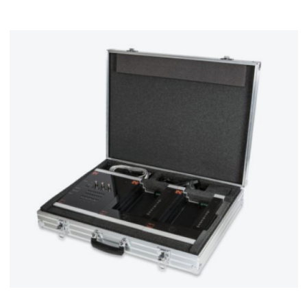
Rückleuchteneinheit mit LED-Rückleuchte (rechts)
CO3216-3D
2
Zusatzscheinwerfer
CO3216-2B
1