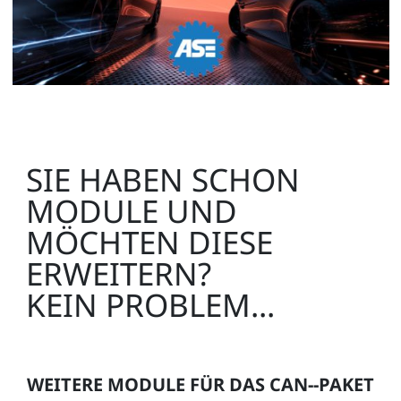
Hauptscheinwerfer mit Begrenzungsleuchte,
Leuchtweitenregulierung, Blinker (link
CO3216-2M
1
SIE HABEN SCHON
MODULE UND
MÖCHTEN DIESE
Rückleuchteneinheit mit LED-Rückleuchte (links)
ERWEITERN?
CO3216-2P
KEIN PROBLEM...
1
WEITERE MODULE FÜR DAS CAN--PAKET