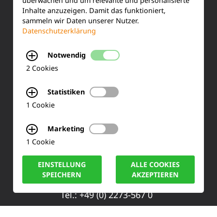
überwachen und um relevante und personalisierte
Kundenservice
Inhalte anzuzeigen. Damit das funktioniert,
sammeln wir Daten unserer Nutzer.
Produktinformationen
Datenschutzerklärung
Training & Schulung
Notwendig
Ihre Meinung
2 Cookies
FAQ
Statistiken
1 Cookie
KONTAKT
Marketing
1 Cookie
Siemensstraße 2
EINSTELLUNG
ALLE COOKIES
50170 Kerpen
SPEICHERN
AKZEPTIEREN
Tel.: +49 (0) 2273-567 0
Fax: +49 (0) 2273 567 30