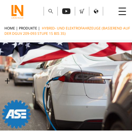
HOME
|
PRODUKTE
|
HYBRID- UND ELEKTROFAHRZEUGE (BASIEREND AUF
DER DGUV 209-093 STUFE 1S BIS 3S)