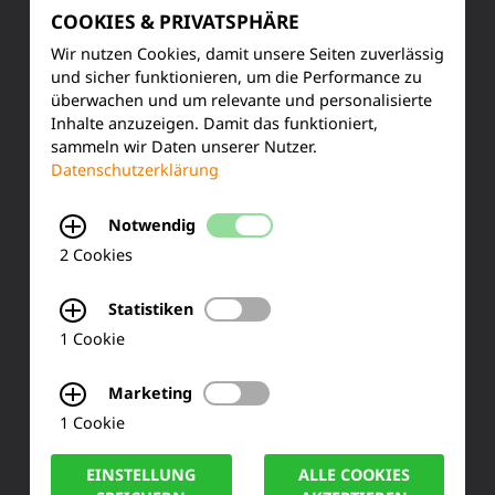
COOKIES & PRIVATSPHÄRE
Produktinformationen
Wir nutzen Cookies, damit unsere Seiten zuverlässig
und sicher funktionieren, um die Performance zu
Training & Schulung
überwachen und um relevante und personalisierte
Inhalte anzuzeigen. Damit das funktioniert,
Ihre Meinung
sammeln wir Daten unserer Nutzer.
Datenschutzerklärung
FAQ
Notwendig
2 Cookies
KONTAKT
Statistiken
Siemensstraße 2
1 Cookie
50170 Kerpen
Marketing
1 Cookie
Tel.: +49 (0) 2273-567 0
EINSTELLUNG
ALLE COOKIES
Fax: +49 (0) 2273 567 30