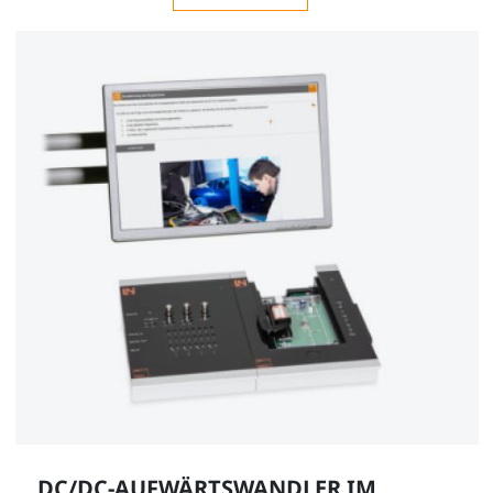
DC/DC-AUFWÄRTSWANDLER IM