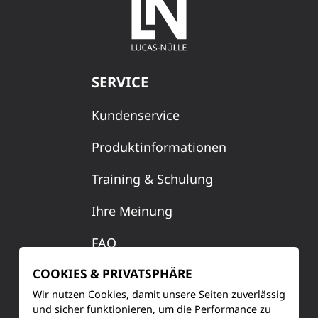
Patchkabel Cat6, grau (2m)
SERVICE
LM9071
Kundenservice
1
Produktinformationen
Training & Schulung
Ihre Meinung
USB 2.0 Ethernet Adapter 10/100
FAQ
LM8257
COOKIES & PRIVATSPHÄRE
1
Wir nutzen Cookies, damit unsere Seiten zuverlässig
KONTAKT
und sicher funktionieren, um die Performance zu