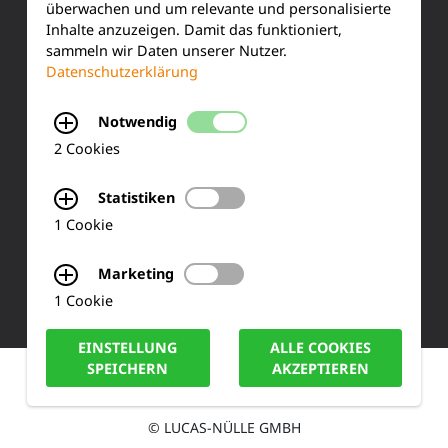
überwachen und um relevante und personalisierte
Siemensstraße 2
Inhalte anzuzeigen. Damit das funktioniert,
sammeln wir Daten unserer Nutzer.
50170 Kerpen
Schnittstellenkabel 25-polig, Sub-D-Buchse/Stecker,
Datenschutzerklärung
1,8 m
Tel.: +49 (0) 2273-567 0
Notwendig
LM9061
2 Cookies
Fax: +49 (0) 2273 567 30
Statistiken
info@lucas-nuelle.de
Zusätzlich empfehlenswert:
1 Cookie
1
Marketing
1 Cookie
EINSTELLUNG
ALLE COOKIES
SPEICHERN
AKZEPTIEREN
IMPRESSUM
DATENSCHUTZ
COOKIE HINWEISE
UniTrain Aufbewahrungskoffer für Grundlagen SPS
Technik
© LUCAS-NÜLLE GMBH