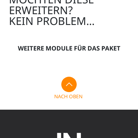
ERWEITERN?
CO4205-5G
KEIN PROBLEM...
1
WEITERE MODULE FÜR DAS PAKET
UniTrain Kurs Hydraulik
CO4205-8A
NACH OBEN
Zusätzlich erforderlich zum Kurs CO4204-
8M:
1