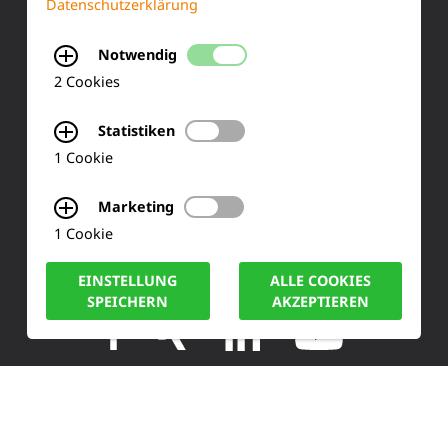
Datenschutzerklärung
KONTAKT
Notwendig
2 Cookies
Siemensstraße 2
50170 Kerpen
Statistiken
1 Cookie
Tel.: +49 (0) 2273-567 0
Marketing
Fax: +49 (0) 2273 567 30
1 Cookie
info@lucas-nuelle.de
EINSTELLUNG
ALLE COOKIES
SPEICHERN
AKZEPTIEREN
IMPRESSUM
DATENSCHUTZ
COOKIE HINWEISE