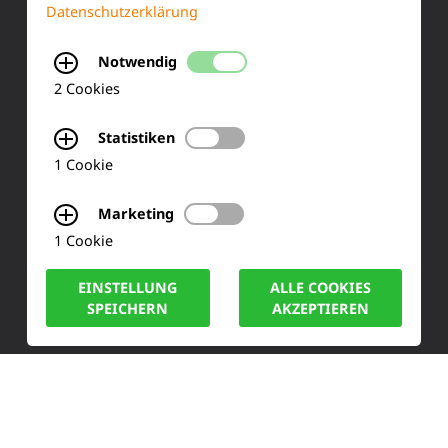
Datenschutzerklärung
Siemensstraße 2
Notwendig
50170 Kerpen
2 Cookies
Tel.: +49 (0) 2273-567 0
Statistiken
Fax: +49 (0) 2273 567 30
1 Cookie
info@lucas-nuelle.de
Marketing
1 Cookie
EINSTELLUNG
ALLE COOKIES
SPEICHERN
AKZEPTIEREN
IMPRESSUM
DATENSCHUTZ
COOKIE HINWEISE
© LUCAS-NÜLLE GMBH