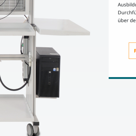
Ausbild
Durchfü
über den