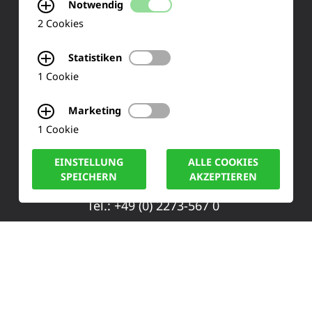
Notwendig
Ihre Meinung
2 Cookies
FAQ
Statistiken
1 Cookie
KONTAKT
Marketing
1 Cookie
Siemensstraße 2
EINSTELLUNG
ALLE COOKIES
50170 Kerpen
SPEICHERN
AKZEPTIEREN
Tel.: +49 (0) 2273-567 0
Fax: +49 (0) 2273 567 30
info@lucas-nuelle.de