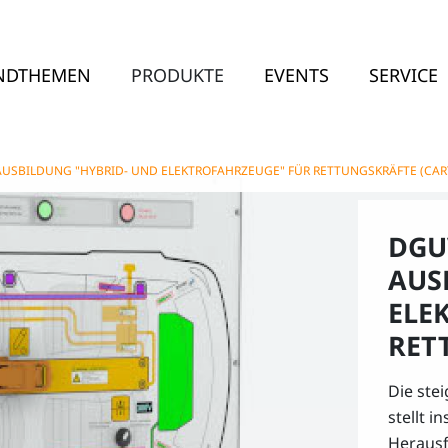
NDTHEMEN
PRODUKTE
EVENTS
SERVICE
-AUSBILDUNG "HYBRID- UND ELEKTROFAHRZEUGE" FÜR RETTUNGSKRÄFTE (CAR
DGUV
AUS
ELE
RET
Die ste
stellt 
Herausf