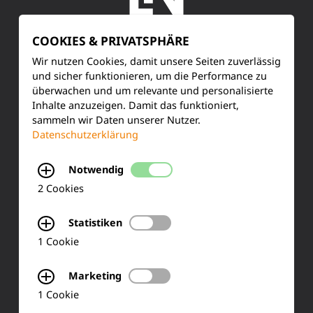
COOKIES & PRIVATSPHÄRE
SERVICE
Wir nutzen Cookies, damit unsere Seiten zuverlässig
und sicher funktionieren, um die Performance zu
überwachen und um relevante und personalisierte
Kundenservice
Inhalte anzuzeigen. Damit das funktioniert,
sammeln wir Daten unserer Nutzer.
Produktinformationen
Datenschutzerklärung
Training & Schulung
Notwendig
Ihre Meinung
2 Cookies
FAQ
Statistiken
1 Cookie
KONTAKT
Marketing
1 Cookie
Siemensstraße 2