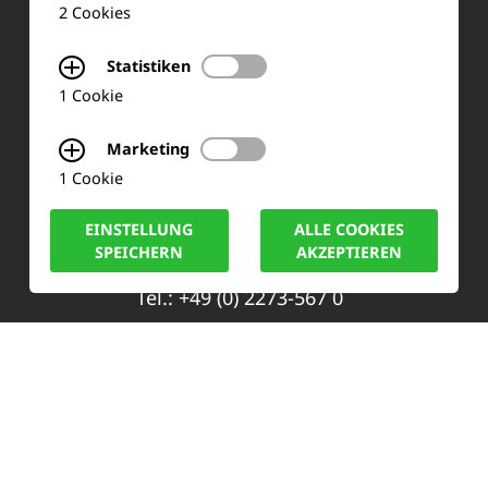
Ihre Meinung
2 Cookies
FAQ
Statistiken
1 Cookie
KONTAKT
Marketing
1 Cookie
Siemensstraße 2
EINSTELLUNG
ALLE COOKIES
50170 Kerpen
SPEICHERN
AKZEPTIEREN
Tel.: +49 (0) 2273-567 0
Fax: +49 (0) 2273 567 30
info@lucas-nuelle.de