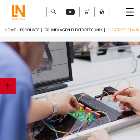
HOME
|
PRODUKTE
|
GRUNDLAGEN ELEKTROTECHNIK
|
ELEKTROTECHNIK