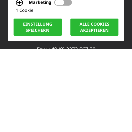
Marketing
Siemensstraße 2
1 Cookie
50170 Kerpen
EINSTELLUNG
ALLE COOKIES
SPEICHERN
AKZEPTIEREN
Tel.: +49 (0) 2273-567 0
Fax: +49 (0) 2273 567 30
info@lucas-nuelle.de
IMPRESSUM
DATENSCHUTZ
COOKIE HINWEISE
© LUCAS-NÜLLE GMBH