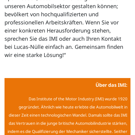
unseren Automobilsektor gestalten können;
bevölkert von hochqualifizierten und
professionellen Arbeitskräften. Wenn Sie vor
einer konkreten Herausforderung stehen,
sprechen Sie das IMI oder auch Ihren Kontakt
bei Lucas-Nülle einfach an. Gemeinsam finden
wir eine starke Lösung!“
Über das IMI:
Das Institute of the Motor Industry (IMI) wurde 1920
gegründet. Ähnlich wie heute erlebte die Automobilwelt in
dieser Zeit einen technologischen Wandel. Damals sollte das IMI
das Vertrauen in die junge britische Automobilindustrie stärken,
indem es die Qualifizierung der Mechaniker sicherstellte. Seither