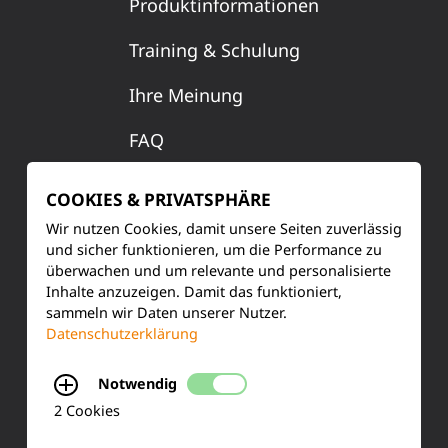
Produktinformationen
Training & Schulung
Ihre Meinung
FAQ
COOKIES & PRIVATSPHÄRE
KONTAKT
Wir nutzen Cookies, damit unsere Seiten zuverlässig
und sicher funktionieren, um die Performance zu
Siemensstraße 2
überwachen und um relevante und personalisierte
Inhalte anzuzeigen. Damit das funktioniert,
50170 Kerpen
sammeln wir Daten unserer Nutzer.
Datenschutzerklärung
Tel.: +49 (0) 2273-567 0
Notwendig
Fax: +49 (0) 2273 567 30
2 Cookies