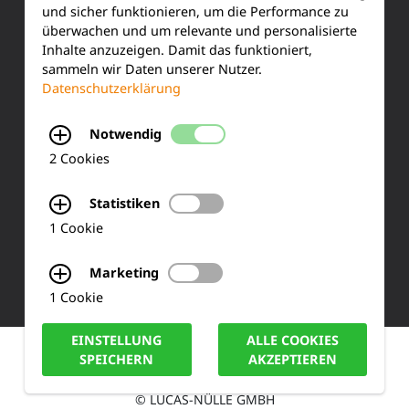
und sicher funktionieren, um die Performance zu
Siemensstraße 2
überwachen und um relevante und personalisierte
Inhalte anzuzeigen. Damit das funktioniert,
sammeln wir Daten unserer Nutzer.
50170 Kerpen
Datenschutzerklärung
Tel.: +49 (0) 2273-567 0
Notwendig
Fax: +49 (0) 2273 567 30
2 Cookies
info@lucas-nuelle.de
Statistiken
1 Cookie
Marketing
1 Cookie
EINSTELLUNG
ALLE COOKIES
IMPRESSUM
DATENSCHUTZ
COOKIE HINWEISE
SPEICHERN
AKZEPTIEREN
© LUCAS-NÜLLE GMBH