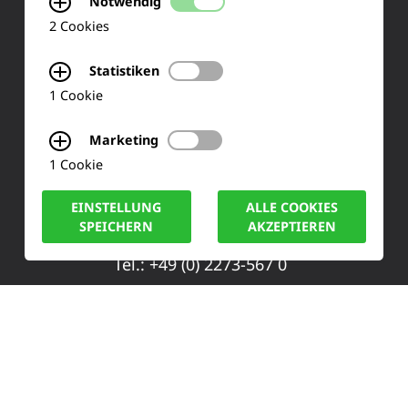
Notwendig
Ihre Meinung
2 Cookies
FAQ
Statistiken
1 Cookie
KONTAKT
Marketing
1 Cookie
Siemensstraße 2
EINSTELLUNG
ALLE COOKIES
50170 Kerpen
SPEICHERN
AKZEPTIEREN
Tel.: +49 (0) 2273-567 0
Fax: +49 (0) 2273 567 30
info@lucas-nuelle.de