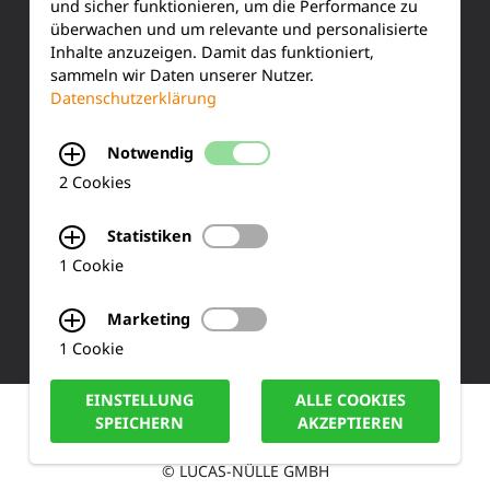
und sicher funktionieren, um die Performance zu
Siemensstraße 2
überwachen und um relevante und personalisierte
Inhalte anzuzeigen. Damit das funktioniert,
sammeln wir Daten unserer Nutzer.
50170 Kerpen
Datenschutzerklärung
Tel.: +49 (0) 2273-567 0
Notwendig
Fax: +49 (0) 2273 567 30
2 Cookies
info@lucas-nuelle.de
Statistiken
1 Cookie
Marketing
1 Cookie
EINSTELLUNG
ALLE COOKIES
IMPRESSUM
DATENSCHUTZ
COOKIE HINWEISE
SPEICHERN
AKZEPTIEREN
© LUCAS-NÜLLE GMBH