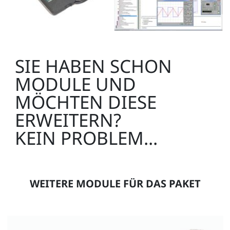
Kurs Elektrotechnik 5: Messen mit dem Multimeter
SIE HABEN SCHON
CO4204-4B
MODULE UND
1
MÖCHTEN DIESE
ERWEITERN?
KEIN PROBLEM...
Kurs Elektrotechnik 6: Schaltungsanalyse
CO4204-4C
WEITERE MODULE FÜR DAS PAKET
1